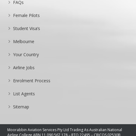
FAQs
Female Pilots
Student Visa’s
Melbourne
Your Country
Airline Jobs
Enrolment Process
List Agents
Sitemap
Moorabbin Aviation Services Pty Ltd Trading As Australian National
Airline College ABN 11 090 567 178 – RTO 22495 – CRICOS 02530B