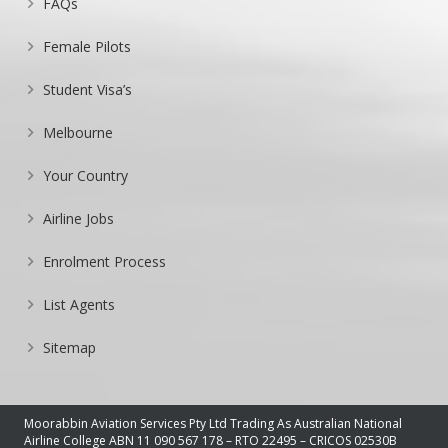
FAQs
Female Pilots
Student Visa’s
Melbourne
Your Country
Airline Jobs
Enrolment Process
List Agents
Sitemap
Moorabbin Aviation Services Pty Ltd Trading As Australian National
Airline College ABN 11 090 567 178 – RTO 22495 – CRICOS 02530B