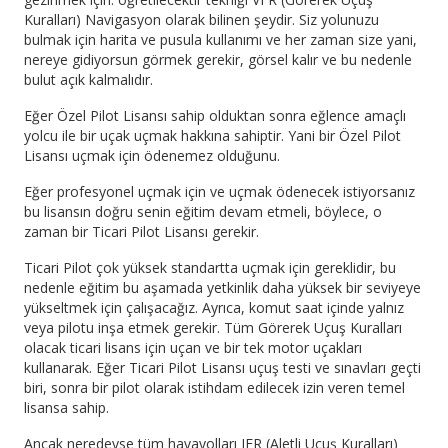
Kuralları) Navigasyon olarak bilinen şeydir. Siz yolunuzu
bulmak için harita ve pusula kullanımı ve her zaman size yani,
nereye gidiyorsun görmek gerekir, görsel kalır ve bu nedenle
bulut açık kalmalıdır.
Eğer Özel Pilot Lisansı sahip olduktan sonra eğlence amaçlı
yolcu ile bir uçak uçmak hakkına sahiptir. Yani bir Özel Pilot
Lisansı uçmak için ödenemez olduğunu.
Eğer profesyonel uçmak için ve uçmak ödenecek istiyorsanız
bu lisansın doğru senin eğitim devam etmeli, böylece, o
zaman bir Ticari Pilot Lisansı gerekir.
Ticari Pilot çok yüksek standartta uçmak için gereklidir, bu
nedenle eğitim bu aşamada yetkinlik daha yüksek bir seviyeye
yükseltmek için çalışacağız. Ayrıca, komut saat içinde yalnız
veya pilotu inşa etmek gerekir. Tüm Görerek Uçuş Kuralları
olacak ticari lisans için uçan ve bir tek motor uçakları
kullanarak. Eğer Ticari Pilot Lisansı uçuş testi ve sınavları geçti
biri, sonra bir pilot olarak istihdam edilecek izin veren temel
lisansa sahip.
Ancak neredeyse tüm havayolları IFR (Aletli Uçuş Kuralları)