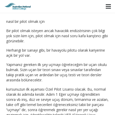
nasıl bir pilot olmak için
Bir pilot olmak isteyen ancak havacılık endüstrisinin çok bilgi
yok sizin kim için, pilot olmak için nasıl soru kafa karıştırıcı gibi
görünebilir.
Herhangi bir sanayi gibi, bir havayolu pilotu olarak kariyerine
açık bir yol var.
Yapmanız gereken ilk şey uçmayı öğreteceğim bir uçan okulu
bulmak. Sizin uçan bir teori sınavı veya sınavlar tarafından
takip pratik uçan ve ardından bir uçuş testi ve teori dersler
arasında bölünecektir.
kursunuzun ilk aşaması Özel Pilot Lisansı olacak. Bu, normal
olarak iki adımda kesilir. Adım 1 Eğer uçmayı öğrendikten
sonra vb iniş, düz ve seviye uçuş dönüm, tırmanma ve azalan,
take off gibi temel becerileri öğreneceksiniz tabii bir parçası
“uçmayı” dir, sonra öğrenmek gerekir nasıl yer yer uçağı
gezinmek için. öğretilecektir tekniği VFR (Görerek Uçuş